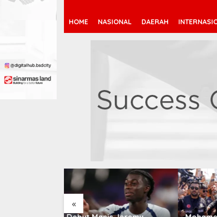
HOME
NASIONAL
DAERAH
INTERNASI
«
 Jeremy
Mohamed Salah Berlabuh
Pendaf