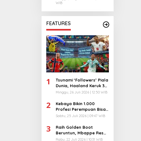
WIB
FEATURES
1
Tsunami ‘Followers’ Piala
Dunia, Haaland Keruk 32
Juta, Kiper 40 Tahun
Minggu, 26 Juli 2026 | 12:50 WIB
Bikin Geger!
2
Kebaya Bikin 1.000
Profesi Perempuan Bisa
Menyatu di Arena
Sabtu, 25 Juli 2026 | 09:47 WIB
Komunikasi Global!
3
Raih Golden Boot
Beruntun, Mbappe Resmi
Kunci Takhta Top Skor
Rabu, 22 Juli 2026 | 10:31 WIB