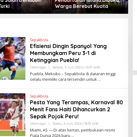
Berebut Kuota
Peta Politik AS
Sepakbola
Efisiensi Dingin Spanyol Yang
Membungkam Peru 3-1 di
Ketinggian Puebla!
Olahraga
|
Selasa, 9 Juni 2026 | 16:07 WIB
O
L
Puebla, Meksiko – Sepakbola di dataran tinggi
E
selalu memiliki cara tersendiri untuk
H
H
E
N
Sepakbola
D
Pesta Yang Terampas, Karnaval 80
R
A
Menit Fans Haiti Dihancurkan 2
N
E
Sepak Pojok Peru!
W
S
Olahraga
|
Sabtu, 6 Juni 2026 | 18:33 WIB
O
L
L
Miami, AS — Di atas kertas, pembukaan resmi
I
E
Piala Dunia 2026 baru
N
H