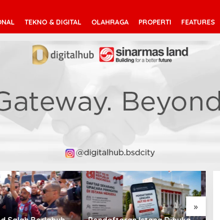
ONAL
TEKNO & DIGITAL
OLAHRAGA
PROPERTI
FEATURES
V
T
»
taran Istana Dibuka,
Suara Arab Michigan Ubah