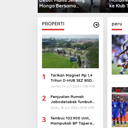
sama
ke Klub Turki
Warga 
City
PROPERTI
peru
1
Tarikan Magnet Rp 1,4
Triliun D-HUB SEZ BSD
City, Buka 1736
Jumat, 24 Juli 2026 | 11:38 WIB
Lapangan Kerja!
2
Penjualan Rumah
Jabodetabek Tumbuh
94%! Developer
Sabtu, 18 Juli 2026 | 09:39 WIB
Langsung Lempar Diskon
3
Ekstra
Tembus 102.900 Unit,
Mampukah BP Tapera