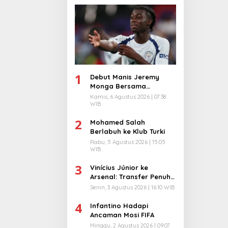
1
Debut Manis Jeremy
Monga Bersama
Manchester City
Kamis, 6 Agustus 2026 | 07:38
WIB
2
Mohamed Salah
Berlabuh ke Klub Turki
Rabu, 5 Agustus 2026 | 15:05
WIB
3
Vinícius Júnior ke
Arsenal: Transfer Penuh
Risiko
Senin, 3 Agustus 2026 | 16:10 WIB
4
Infantino Hadapi
Ancaman Mosi FIFA
Minggu, 2 Agustus 2026 | 09:07