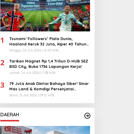
1
Tsunami ‘Followers’ Piala Dunia,
Haaland Keruk 32 Juta, Kiper 40 Tahun
Bikin Geger!
Minggu, 26 Juli 2026 | 12:50 WIB
2
Tarikan Magnet Rp 1,4 Triliun D-HUB SEZ
BSD City, Buka 1736 Lapangan Kerja!
Jumat, 24 Juli 2026 | 11:38 WIB
3
79 Juta Anak Diintai Bahaya Siber! Sinar
Mas Land & Komdigi Persenjatai
Ratusan Guru!
Senin, 13 Juli 2026 | 09:12 WIB
DAERAH