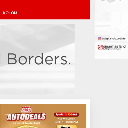
KOLOM
inícius Júnior ke Arsenal:
ransfer Penuh Risiko
Debut Manis Jeremy