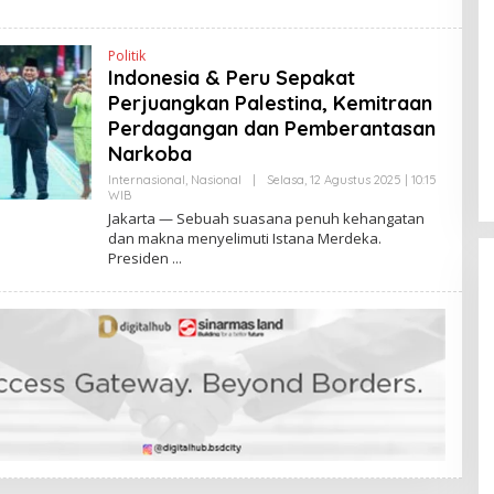
K
H
E
N
Politik
D
Indonesia & Peru Sepakat
R
A
Perjuangkan Palestina, Kemitraan
N
E
Perdagangan dan Pemberantasan
W
Narkoba
S
L
Internasional
,
Nasional
|
Selasa, 12 Agustus 2025 | 10:15
I
WIB
O
N
L
K
Jakarta — Sebuah suasana penuh kehangatan
E
dan makna menyelimuti Istana Merdeka.
H
Presiden
H
E
N
D
R
A
N
E
W
S
L
I
N
K