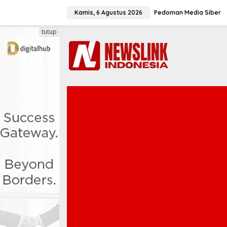
L
e
Kamis, 6 Agustus 2026
Pedoman Media Siber
w
a
tutup
t
i
k
e
k
o
n
t
e
n