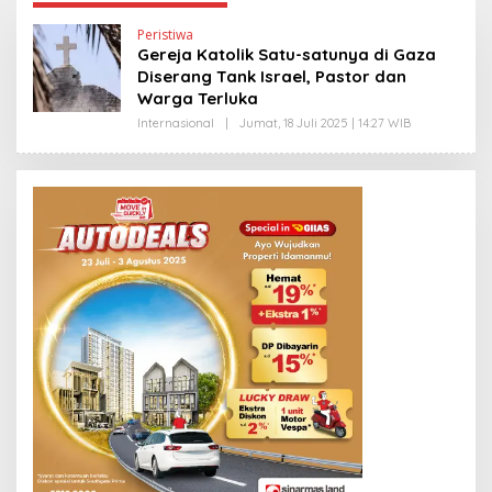
Peristiwa
Gereja Katolik Satu-satunya di Gaza
Diserang Tank Israel, Pastor dan
Warga Terluka
Internasional
|
Jumat, 18 Juli 2025 | 14:27 WIB
O
L
E
H
Y
A
N
T
I
N
E
W
S
L
I
N
K