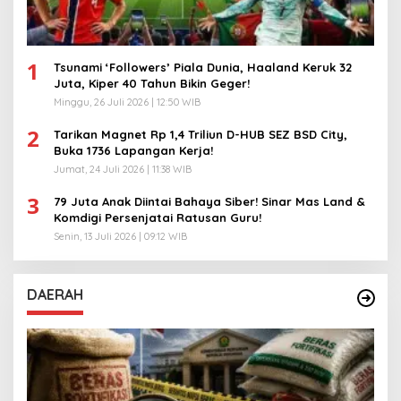
1
Tsunami ‘Followers’ Piala Dunia, Haaland Keruk 32
Juta, Kiper 40 Tahun Bikin Geger!
Minggu, 26 Juli 2026 | 12:50 WIB
2
Tarikan Magnet Rp 1,4 Triliun D-HUB SEZ BSD City,
Buka 1736 Lapangan Kerja!
Jumat, 24 Juli 2026 | 11:38 WIB
3
79 Juta Anak Diintai Bahaya Siber! Sinar Mas Land &
Komdigi Persenjatai Ratusan Guru!
Senin, 13 Juli 2026 | 09:12 WIB
DAERAH