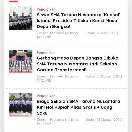
Pendidikan
Siswa SMA Taruna Nusantara ‘Kuasai’
Istana, Presiden Titipkan Kunci Masa
Depan Bangsa!
Daerah
,
Features
,
Nasional
|
Kamis, 16 April 2026 |
14:53 WIB
O
L
E
H
Pendidikan
H
Gerbang Masa Depan Bangsa Dibuka!
E
N
SMA Taruna Nusantara Jadi Sekolah
D
Garuda Transformasi!
R
A
Daerah
,
Features
,
Nasional
|
Rabu, 15 Oktober 2025 |
N
21:42 WIB
O
E
L
W
E
S
H
L
Pendidikan
H
I
Biaya Sekolah SMA Taruna Nusantara
E
N
N
Kini Nol Rupiah Alias Gratis + Uang
K
D
Saku!
R
A
Daerah
,
Features
,
Nasional
|
Selasa, 14 Oktober 2025 |
N
19:52 WIB
O
E
L
W