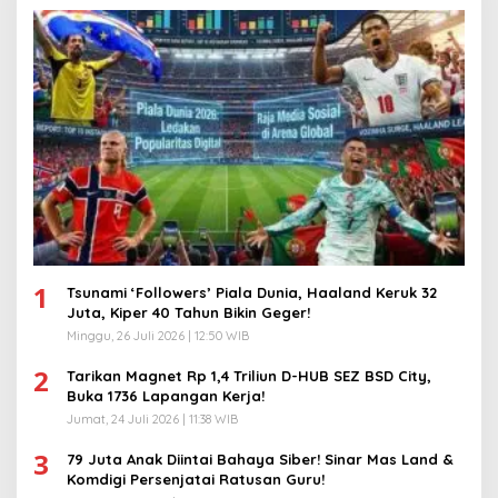
1
Tsunami ‘Followers’ Piala Dunia, Haaland Keruk 32
Juta, Kiper 40 Tahun Bikin Geger!
Minggu, 26 Juli 2026 | 12:50 WIB
2
Tarikan Magnet Rp 1,4 Triliun D-HUB SEZ BSD City,
Buka 1736 Lapangan Kerja!
Jumat, 24 Juli 2026 | 11:38 WIB
3
79 Juta Anak Diintai Bahaya Siber! Sinar Mas Land &
Komdigi Persenjatai Ratusan Guru!