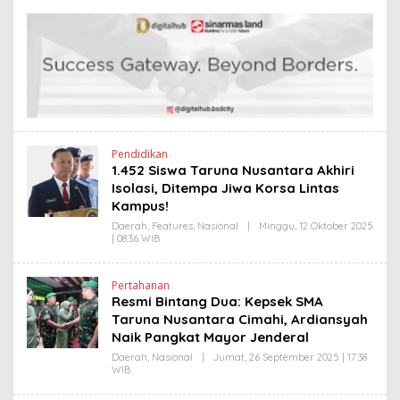
E
S
H
L
H
I
E
N
N
K
D
R
A
N
E
W
S
L
Pendidikan
I
1.452 Siswa Taruna Nusantara Akhiri
N
Isolasi, Ditempa Jiwa Korsa Lintas
K
Kampus!
Daerah
,
Features
,
Nasional
|
Minggu, 12 Oktober 2025
| 08:36 WIB
O
L
E
H
Pertahanan
H
Resmi Bintang Dua: Kepsek SMA
E
N
Taruna Nusantara Cimahi, Ardiansyah
D
Naik Pangkat Mayor Jenderal
R
A
Daerah
,
Nasional
|
Jumat, 26 September 2025 | 17:38
N
WIB
O
E
L
W
E