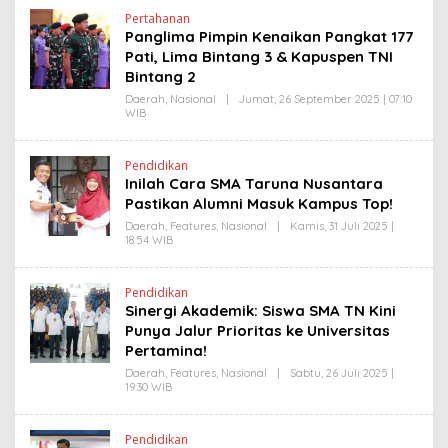
S
H
L
Pertahanan
H
I
Panglima Pimpin Kenaikan Pangkat 177
E
N
N
Pati, Lima Bintang 3 & Kapuspen TNI
K
D
Bintang 2
R
A
Daerah
,
Nasional
|
Jumat, 26 September 2025 | 07:10
N
WIB
O
E
L
W
E
S
H
L
Pendidikan
H
I
Inilah Cara SMA Taruna Nusantara
E
N
N
Pastikan Alumni Masuk Kampus Top!
K
D
R
Daerah
,
Features
,
Nasional
|
Kamis, 31 Juli 2025 |
A
18:54 WIB
O
N
L
E
E
W
H
Pendidikan
S
H
Sinergi Akademik: Siswa SMA TN Kini
L
E
I
N
Punya Jalur Prioritas ke Universitas
N
D
Pertamina!
K
R
A
Daerah
,
Features
,
Nasional
|
Sabtu, 26 Juli 2025 |
N
19:30 WIB
O
E
L
W
E
S
H
L
Pendidikan
H