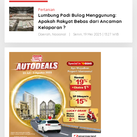
Pertanian
Lumbung Padi Bulog Menggunung:
Apakah Rakyat Bebas dari Ancaman
Kelaparan ?
Daerah
,
Nasional
|
Senin, 19 Mei 2025 | 13:27 WIB
O
L
E
H
Y
A
N
T
I
N
E
W
S
L
I
N
K