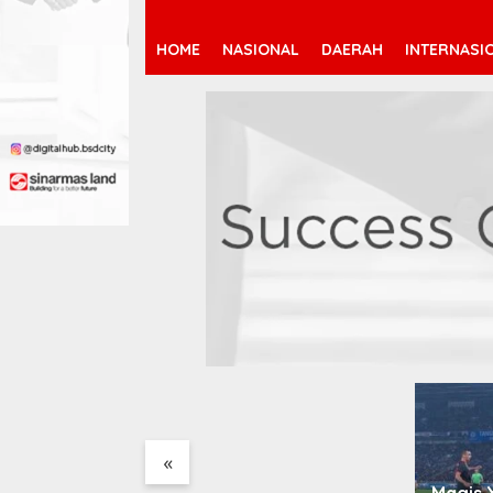
HOME
NASIONAL
DAERAH
INTERNASI
Arsenal Resmi Rekrut
Bruno Guimarães 75 Juta
Pound
«
rsingkir Dini di
Magis 