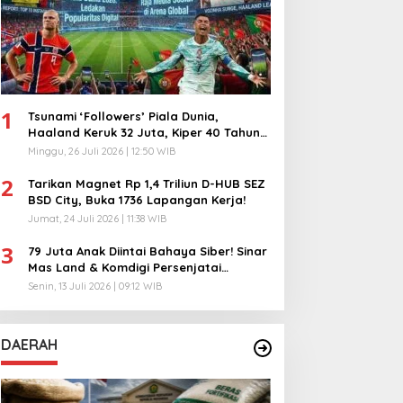
1
Tsunami ‘Followers’ Piala Dunia,
Haaland Keruk 32 Juta, Kiper 40 Tahun
Bikin Geger!
Minggu, 26 Juli 2026 | 12:50 WIB
2
Tarikan Magnet Rp 1,4 Triliun D-HUB SEZ
BSD City, Buka 1736 Lapangan Kerja!
Jumat, 24 Juli 2026 | 11:38 WIB
3
79 Juta Anak Diintai Bahaya Siber! Sinar
Mas Land & Komdigi Persenjatai
Ratusan Guru!
Senin, 13 Juli 2026 | 09:12 WIB
DAERAH