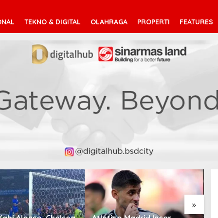
ONAL
TEKNO & DIGITAL
OLAHRAGA
PROPERTI
FEATURES
»
Xabi Alonso, Chelsea
Atletico Madrid Incar
C