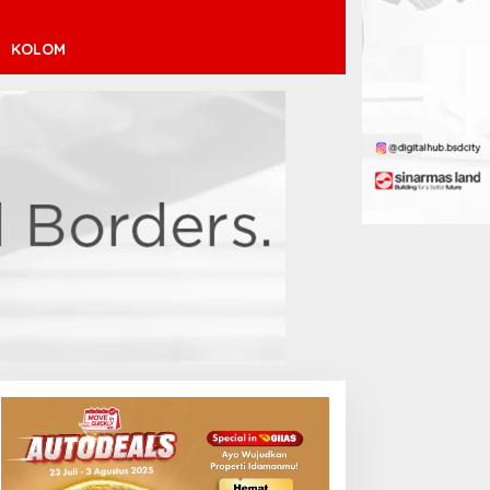
KOLOM
helsea Datangi Jakarta
Sabalenka Tersingkir Dini di