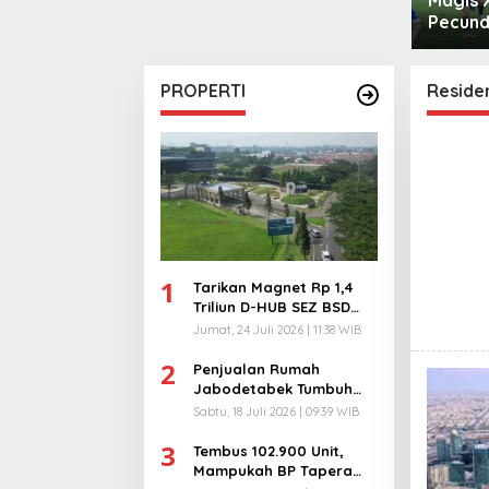
pen
Pecund
PROPERTI
Residen
1
Tarikan Magnet Rp 1,4
Triliun D-HUB SEZ BSD
City, Buka 1736
Jumat, 24 Juli 2026 | 11:38 WIB
Lapangan Kerja!
2
Penjualan Rumah
Jabodetabek Tumbuh
94%! Developer
Sabtu, 18 Juli 2026 | 09:39 WIB
Langsung Lempar Diskon
3
Ekstra
Tembus 102.900 Unit,
Mampukah BP Tapera