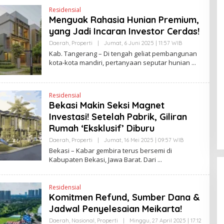
Residensial
Menguak Rahasia Hunian Premium,
yang Jadi Incaran Investor Cerdas!
Daerah
,
Properti
|
Jumat, 6 Juni 2025 | 11:57 WIB
O
L
Kab. Tangerang – Di tengah geliat pembangunan
E
kota-kota mandiri, pertanyaan seputar hunian
H
H
E
N
D
Residensial
R
Bekasi Makin Seksi Magnet
A
N
Investasi! Setelah Pabrik, Giliran
E
Rumah ‘Eksklusif’ Diburu
W
S
Daerah
,
Properti
|
Jumat, 16 Mei 2025 | 09:57 WIB
O
L
L
I
Bekasi – Kabar gembira terus bersemi di
E
N
Kabupaten Bekasi, Jawa Barat. Dari
H
K
H
E
N
Residensial
D
Komitmen Refund, Sumber Dana &
R
A
Jadwal Penyelesaian Meikarta!
N
E
Daerah
,
Nasional
,
Properti
|
Minggu, 27 April 2025 | 17:12