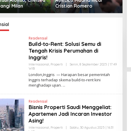
angi Milan
Cristian Romero
D
sial
Residensial
Build-to-Rent: Solusi Semu di
Tengah Krisis Perumahan di
Inggris!
Internasional
,
Properti
|
Senin, 8 September 2025 | 17:49
WIB
O
L
London,Inggris — Harapan besar pemerintah
E
Inggris terhadap skema build-to-rent kini
H
menghadapi ujian.
Y
A
N
T
Residensial
I
N
Bisnis Properti Saudi Menggeliat:
E
Apartemen Jadi Incaran Investor
W
S
Asing!
L
I
Internasional
,
Properti
|
Sabtu, 30 Agustus 2025 | 16:31
N