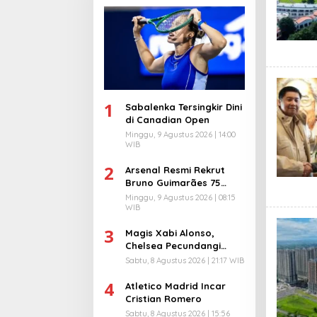
1
Sabalenka Tersingkir Dini
di Canadian Open
Minggu, 9 Agustus 2026 | 14:00
WIB
2
Arsenal Resmi Rekrut
Bruno Guimarães 75
Juta Pound
Minggu, 9 Agustus 2026 | 08:15
WIB
3
Magis Xabi Alonso,
Chelsea Pecundangi
Milan
Sabtu, 8 Agustus 2026 | 21:17 WIB
4
Atletico Madrid Incar
Cristian Romero
Sabtu, 8 Agustus 2026 | 15:56