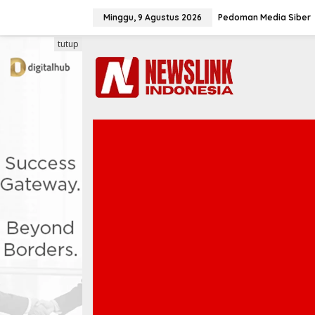
L
e
Minggu, 9 Agustus 2026
Pedoman Media Siber
w
a
tutup
t
i
k
e
k
o
n
t
e
n