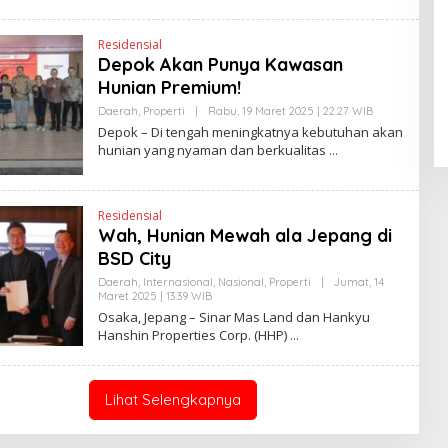
H
K
E
N
Residensial
D
Pendaftaran Istana Dibuka,
Depok Akan Punya Kawasan
R
Warga Berebut Kuota
A
Hunian Premium!
N
Di Daerah, Nasional
|
Rabu, 5 Agustus 2026 |
E
09:13 WIB
Daerah
,
Properti
|
Rabu, 19 Maret 2025 | 22:27 WIB
O
W
L
Depok – Di tengah meningkatnya kebutuhan akan
S
E
L
hunian yang nyaman dan berkualitas
H
I
H
N
E
K
N
D
Residensial
R
Wah, Hunian Mewah ala Jepang di
A
N
BSD City
E
W
Daerah
,
Internasional
,
Nasional
,
Properti
|
Jumat, 14
S
Maret 2025 | 13:39 WIB
O
L
L
Osaka, Jepang – Sinar Mas Land dan Hankyu
I
E
Hanshin Properties Corp. (HHP)
N
H
K
H
E
N
D
Lihat Selengkapnya
R
A
N