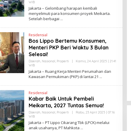
W
WIB
O
S
L
Jakarta – Gelombang harapan kembali
L
E
I
menyelimuti para konsumen proyek Meikarta.
H
N
Setelah berbagai
H
K
E
N
D
Residensial
R
A
Bos Lippo Bertemu Konsumen,
N
Menteri PKP Beri Waktu 3 Bulan
E
W
Selesai!
S
L
Daerah
,
Nasional
,
Properti
|
Kamis, 24 April 2025 | 21:41
I
WIB
O
N
L
Jakarta – Ruang Kerja Menteri Perumahan dan
K
E
Kawasan Permukiman (PKP) di lantai 21
H
H
E
N
Residensial
D
Kabar Baik Untuk Pembeli
R
A
Meikarta, 2027 Tuntas Semua!
N
E
Daerah
,
Nasional
,
Properti
|
Rabu, 23 April 2025 | 07:16
W
WIB
O
S
L
Jakarta – PT Lippo Cikarang Tbk (LPCK) melalui
L
E
I
anak usahanya, PT Mahkota
H
N