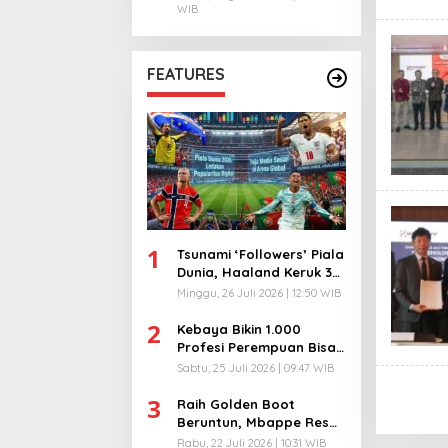
WIB
FEATURES
1
Tsunami ‘Followers’ Piala
Dunia, Haaland Keruk 32
Juta, Kiper 40 Tahun
Minggu, 26 Juli 2026 | 12:50 WIB
Bikin Geger!
2
Kebaya Bikin 1.000
Profesi Perempuan Bisa
Menyatu di Arena
Sabtu, 25 Juli 2026 | 09:47 WIB
Komunikasi Global!
3
Raih Golden Boot
Beruntun, Mbappe Resmi
Kunci Takhta Top Skor
Rabu, 22 Juli 2026 | 10:31 WIB