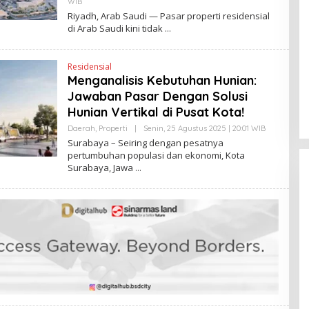
WIB
O
K
L
Riyadh, Arab Saudi — Pasar properti residensial
E
di Arab Saudi kini tidak
H
Y
A
N
Residensial
T
Menganalisis Kebutuhan Hunian:
I
N
Jawaban Pasar Dengan Solusi
E
W
Hunian Vertikal di Pusat Kota!
S
L
Daerah
,
Properti
|
Senin, 25 Agustus 2025 | 20:01 WIB
O
I
L
Surabaya – Seiring dengan pesatnya
N
E
pertumbuhan populasi dan ekonomi, Kota
K
H
Surabaya, Jawa
H
E
N
D
R
A
N
E
W
S
L
I
N
K