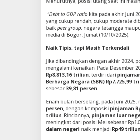
Menurutnya, posisi utang saat ini masih
m
a
“Debt to GDP ratio
kita pada akhir Juni 2
n
yang cukup rendah, cukup moderate d
baik
peer group
, negara tetangga maupu
media di Bogor, Jumat (10/10/2025).
Naik Tipis, tapi Masih Terkendali
Jika dibandingkan dengan akhir 2024, 
mengalami kenaikan. Pada Desember 202
Rp8.813,16 triliun
, terdiri dari
pinjaman 
Berharga Negara (SBN) Rp7.725,99 tri
sebesar
39,81 persen
.
Enam bulan berselang, pada Juni 2025, r
persen
, dengan komposisi
pinjaman Rp
triliun
. Rinciannya,
pinjaman luar nege
meningkat dari posisi Mei sebesar Rp1.
dalam negeri
naik menjadi
Rp49 triliu