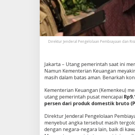
i
l
i
u
n
,
K
Direktur Jenderal Pengelolaan Pembiayaan dan Ris
e
m
e
n
Jakarta – Utang pemerintah saat ini menc
k
e
Namun Kementerian Keuangan meyakink
u
masih dalam batas aman. Benarkah kondi
K
l
Kementerian Keuangan (Kemenkeu) menca
a
utang pemerintah pusat mencapai
Rp9.
i
m
persen dari produk domestik bruto (
M
a
Direktur Jenderal Pengelolaan Pembia
s
menyebut angka tersebut masih tergol
i
dengan negara-negara lain, baik di k
h
A