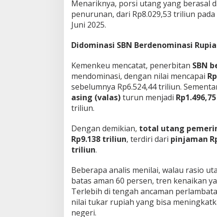
Menariknya, porsi utang yang berasal d
penurunan, dari Rp8.029,53 triliun pada
Juni 2025.
Didominasi SBN Berdenominasi Rupi
Kemenkeu mencatat, penerbitan
SBN b
mendominasi, dengan nilai mencapai
Rp
sebelumnya Rp6.524,44 triliun. Sementar
asing (valas)
turun menjadi
Rp1.496,75 
triliun.
Dengan demikian,
total utang pemeri
Rp9.138 triliun
, terdiri dari
pinjaman Rp
triliun
.
Beberapa analis menilai, walau rasio u
batas aman 60 persen, tren kenaikan ya
Terlebih di tengah ancaman perlambat
nilai tukar rupiah yang bisa meningka
negeri.