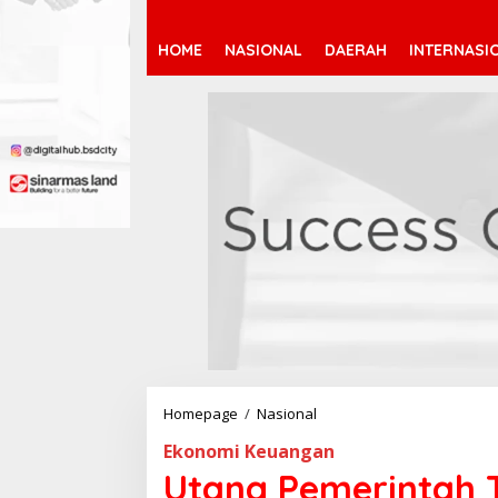
HOME
NASIONAL
DAERAH
INTERNASI
Homepage
/
Nasional
U
t
Ekonomi Keuangan
a
n
Utang Pemerintah T
g