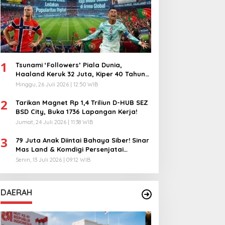
1
Tsunami ‘Followers’ Piala Dunia,
Haaland Keruk 32 Juta, Kiper 40 Tahun
Bikin Geger!
Minggu, 26 Juli 2026 | 12:50 WIB
2
Tarikan Magnet Rp 1,4 Triliun D-HUB SEZ
BSD City, Buka 1736 Lapangan Kerja!
Jumat, 24 Juli 2026 | 11:38 WIB
3
79 Juta Anak Diintai Bahaya Siber! Sinar
Mas Land & Komdigi Persenjatai
Ratusan Guru!
Senin, 13 Juli 2026 | 09:12 WIB
DAERAH