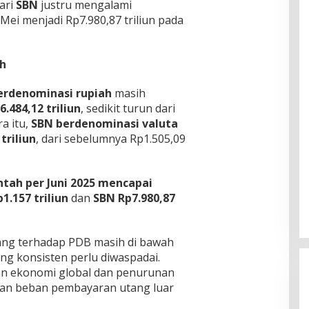
ari
SBN
justru mengalami
 Mei menjadi Rp7.980,87 triliun pada
ah
erdenominasi rupiah
masih
6.484,12 triliun
, sedikit turun dari
a itu,
SBN berdenominasi valuta
triliun
, dari sebelumnya Rp1.505,09
ntah per Juni 2025 mencapai
1.157 triliun
dan
SBN Rp7.980,87
tang terhadap PDB masih di bawah
ng konsisten perlu diwaspadai.
an ekonomi global dan penurunan
tkan beban pembayaran utang luar