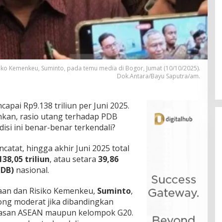
iko Kemenkeu, Suminto, pada temu media di Bogor, Jumat (10/10/2025).
Dok.Antara/Bayu Saputra/am.
apai Rp9.138 triliun per Juni 2025.
an, rasio utang terhadap PDB
si ini benar-benar terkendali?
tat, hingga akhir Juni 2025 total
138,05 triliun
, atau setara
39,86
PDB)
nasional.
yaan dan Risiko Kemenkeu,
Suminto
,
ong moderat jika dibandingkan
awasan ASEAN maupun kelompok G20.