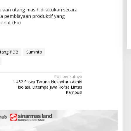
laan utang masih dilakukan secara
Pendaftaran Istana Dibuka,
ada pembiayaan produktif yang
Warga Berebut Kuota
nal. (Ep)
Di Daerah, Nasional
|
Rabu, 5 Agustus 2026 |
09:13 WIB
utang PDB
Suminto
Pos berikutnya
1.452 Siswa Taruna Nusantara Akhiri
Isolasi, Ditempa Jiwa Korsa Lintas
Kampus!