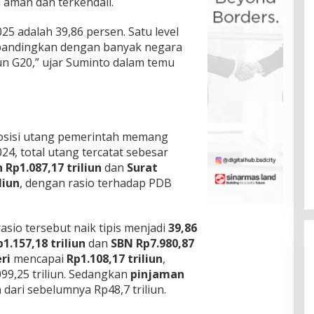
 aman dan terkendali.
025 adalah 39,86 persen. Satu level
ibandingkan dengan banyak negara
n G20,” ujar Suminto dalam temu
posisi utang pemerintah memang
4, total utang tercatat sebesar
Rp1.087,17 triliun
dan
Surat
liun
, dengan rasio terhadap PDB
asio tersebut naik tipis menjadi
39,86
1.157,18 triliun
dan
SBN Rp7.980,87
ri
mencapai
Rp1.108,17 triliun
,
099,25 triliun. Sedangkan
pinjaman
n
dari sebelumnya Rp48,7 triliun.