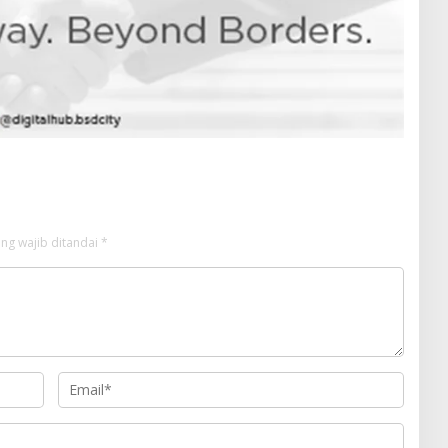
ng wajib ditandai
*