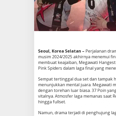
t
k
a
n
R
e
d
S
p
a
Seoul, Korea Selatan –
Perjalanan dram
r
k
musim 2024/2025 akhirnya menemui fini
s
membuat keajaiban, Megawati Hangestr
!
Pink Spiders dalam laga final yang men
Sempat tertinggal dua set dan tampak 
menunjukkan mental juara. Megawati m
dengan torehan luar biasa. 37 Poin ya
vitalnya. Atmosfer laga memanas saat 
hingga fullset.
Namun, drama terjadi di penghujung la