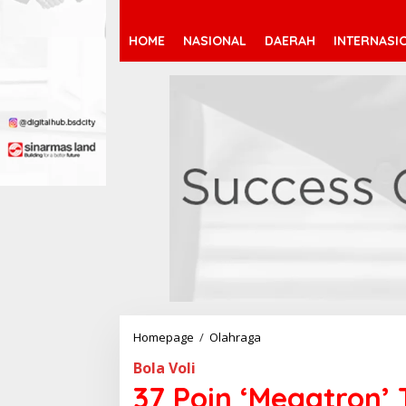
HOME
NASIONAL
DAERAH
INTERNASI
Homepage
/
Olahraga
3
7
Bola Voli
P
o
37 Poin ‘Megatron’
i