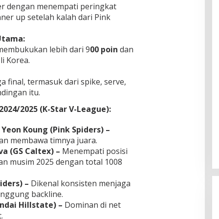
er dengan menempati peringkat
ner up setelah kalah dari Pink
Utama:
membukukan lebih dari 9
00 poin
dan
li Korea.
 final, termasuk dari spike, serve,
ndingan itu.
2024/2025 (K-Star V-League):
 Yeon Koung (Pink Spiders) –
an membawa timnya juara.
lva (GS Caltex) –
Menempati posisi
an musim 2025 dengan total 1008
iders) –
Dikenal konsisten menjaga
nggung backline.
dai Hillstate) –
Dominan di net
.