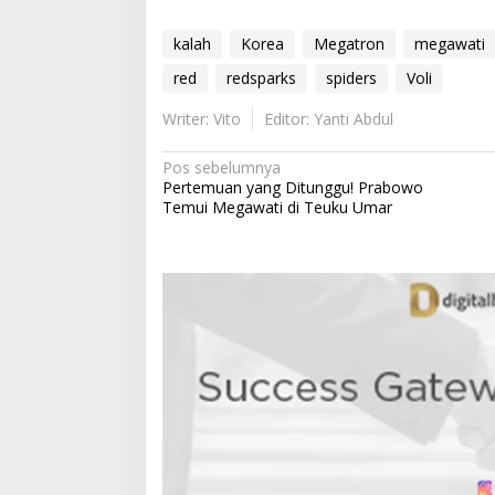
kalah
Korea
Megatron
megawati
red
redsparks
spiders
Voli
Writer: Vito
Editor: Yanti Abdul
N
Pos sebelumnya
Pertemuan yang Ditunggu! Prabowo
a
Temui Megawati di Teuku Umar
v
i
g
a
s
i
p
o
s