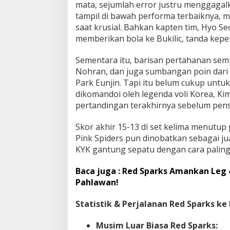
mata, sejumlah error justru menggagal
tampil di bawah performa terbaiknya, m
saat krusial. Bahkan kapten tim, Hyo S
memberikan bola ke Bukilic, tanda kep
Sementara itu, barisan pertahanan sempa
Nohran, dan juga sumbangan poin dari 
Park Eunjin. Tapi itu belum cukup untu
dikomandoi oleh legenda voli Korea, Ki
pertandingan terakhirnya sebelum pens
Skor akhir 15-13 di set kelima menutup
Pink Spiders pun dinobatkan sebagai ju
KYK gantung sepatu dengan cara paling
Baca juga : Red Sparks Amankan Leg 4
Pahlawan!
Statistik & Perjalanan Red Sparks ke F
Musim Luar Biasa Red Sparks: