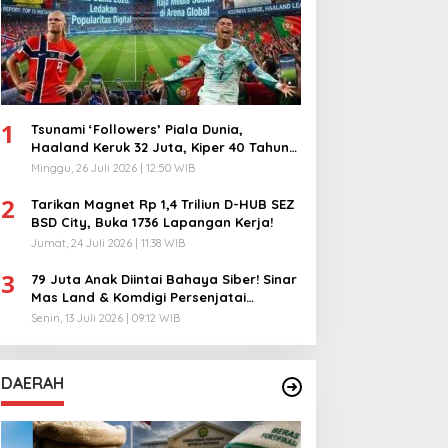
1
Tsunami ‘Followers’ Piala Dunia,
Haaland Keruk 32 Juta, Kiper 40 Tahun
Bikin Geger!
Minggu, 26 Juli 2026 | 12:50 WIB
2
Tarikan Magnet Rp 1,4 Triliun D-HUB SEZ
BSD City, Buka 1736 Lapangan Kerja!
Jumat, 24 Juli 2026 | 11:38 WIB
3
79 Juta Anak Diintai Bahaya Siber! Sinar
Mas Land & Komdigi Persenjatai
Ratusan Guru!
Senin, 13 Juli 2026 | 09:12 WIB
DAERAH