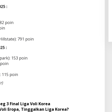
25 :
Pendaftaran Istana Dibuka,
Warga Berebut Kuota
82 poin
Di Daerah, Nasional
|
Rabu, 5 Agustus 2026 |
oin
09:13 WIB
llstate): 791 poin
25 :
park): 153 poin
 poin
: 115 poin
r)
g 3 Final Liga Voli Korea
li Eropa, Tinggalkan Liga Korea?