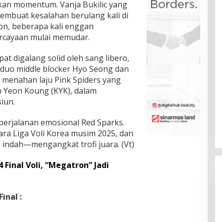
kan momentum. Vanja Bukilic yang
embuat kesalahan berulang kali di
eon, beberapa kali enggan
ercayaan mulai memudar.
t digalang solid oleh sang libero,
duo middle blocker Hyo Seong dan
k menahan laju Pink Spiders yang
m Yeon Koung (KYK), dalam
iun.
 perjalanan emosional Red Sparks.
ara Liga Voli Korea musim 2025, dan
 indah—mengangkat trofi juara. (Vt)
 Final Voli, “Megatron” Jadi
inal :