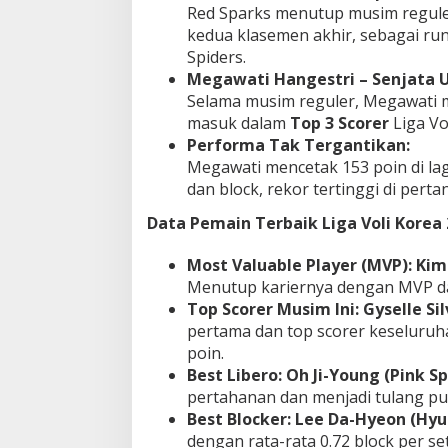
Red Sparks menutup musim regul
kedua klasemen akhir, sebagai run
Spiders.
Megawati Hangestri – Senjata 
Selama musim reguler, Megawati 
masuk dalam
Top 3 Scorer
Liga Vo
Performa Tak Tergantikan:
Megawati mencetak 153 poin di laga
dan block, rekor tertinggi di perta
Data Pemain Terbaik Liga Voli Korea 
Most Valuable Player (MVP):
Kim
Menutup kariernya dengan MVP d
Top Scorer Musim Ini:
Gyselle Si
pertama dan top scorer keseluruh
poin.
Best Libero:
Oh Ji-Young (Pink Sp
pertahanan dan menjadi tulang pu
Best Blocker:
Lee Da-Hyeon (Hyun
dengan rata-rata 0.72 block per set