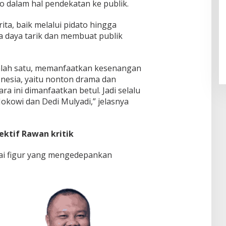
o dalam hal pendekatan ke publik.
ta, baik melalui pidato hingga
Pendaftaran Istana Dibuka,
ya daya tarik dan membuat publik
Warga Berebut Kuota
Di Daerah, Nasional
|
Rabu, 5 Agustus 2026 |
09:13 WIB
alah satu, memanfaatkan kesenangan
nesia, yaitu nonton drama dan
a ini dimanfaatkan betul. Jadi selalu
Jokowi dan Dedi Mulyadi,” jelasnya
ektif Rawan kritik
gai figur yang mengedepankan