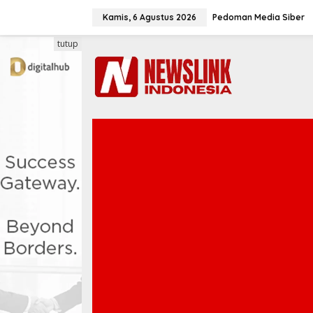
L
e
Kamis, 6 Agustus 2026
Pedoman Media Siber
w
a
tutup
t
i
k
e
k
o
n
t
e
n