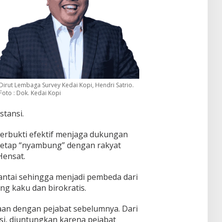
Dirut Lembaga Survey Kedai Kopi, Hendri Satrio.
Foto : Dok. Kedai Kopi
tansi.
terbukti efektif menjaga dukungan
tetap “nyambung” dengan rakyat
Hensat.
santai sehingga menjadi pembeda dari
g kaku dan birokratis.
an dengan pejabat sebelumnya. Dari
i, diuntungkan karena pejabat