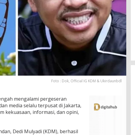
Foto : Dok, Official IG KDM & Ukirdaunbdl
tengah mengalami pergeseran
dan media selalu terpusat di Jakarta,
m kekuasaan, informasi, dan opini,
dan, Dedi Mulyadi (KDM), berhasil