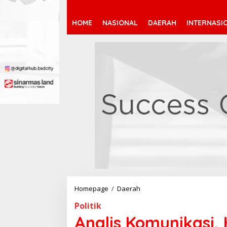
HOME
NASIONAL
DAERAH
INTERNASI
Homepage
/
Daerah
A
n
Politik
a
l
Analis Komunikasi,
i