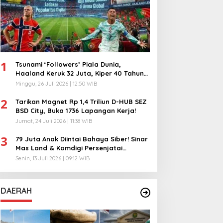
1
Tsunami ‘Followers’ Piala Dunia,
Haaland Keruk 32 Juta, Kiper 40 Tahun
Bikin Geger!
Minggu, 26 Juli 2026 | 12:50 WIB
2
Tarikan Magnet Rp 1,4 Triliun D-HUB SEZ
BSD City, Buka 1736 Lapangan Kerja!
Jumat, 24 Juli 2026 | 11:38 WIB
3
79 Juta Anak Diintai Bahaya Siber! Sinar
Mas Land & Komdigi Persenjatai
Ratusan Guru!
Senin, 13 Juli 2026 | 09:12 WIB
DAERAH