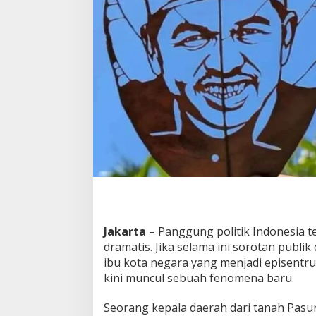
n
a
K
D
M
R
e
b
u
t
P
a
n
g
g
u
n
g
Jakarta –
Panggung politik Indonesia 
J
dramatis. Jika selama ini sorotan publik 
a
ibu kota negara yang menjadi episentru
k
kini muncul sebuah fenomena baru.
a
r
t
Seorang kepala daerah dari tanah Pasun
a