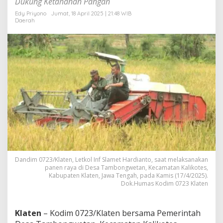
Dukung Ketahanan Pangan
f
i
Edy Priyono
Jumat, 18 April 2025 | 21:48 WIB
Daerah
s
i
e
n
,
M
a
k
s
i
m
a
l
,
&
K
Dandim 0723/Klaten, Letkol Inf Slamet Hardianto, saat melaksanakan
u
panen raya di Desa Tambongwetan, Kecamatan Kalikotes,
a
Kabupaten Klaten, Jawa Tengah, pada Kamis (17/4/2025).
l
Dok.Humas Kodim 0723 Klaten
i
t
a
Klaten
– Kodim 0723/Klaten bersama Pemerintah
s