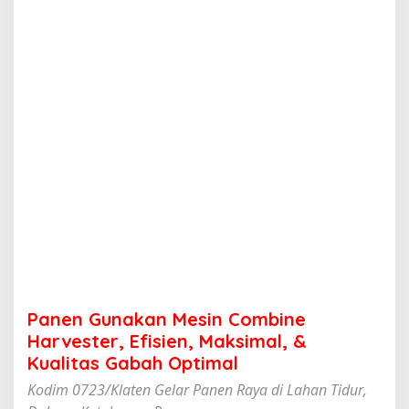
a
n
M
e
s
i
n
C
o
m
b
i
n
e
H
a
r
v
e
Panen Gunakan Mesin Combine
s
t
Harvester, Efisien, Maksimal, &
e
Kualitas Gabah Optimal
r
,
Kodim 0723/Klaten Gelar Panen Raya di Lahan Tidur,
E