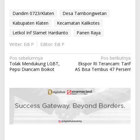
Dandim 0723/Klaten
Desa Tambongwetan
Kabupaten Klaten
Kecamatan Kalikotes
Letkol Inf Slamet Hardianto
Panen Raya
Writer: Edi P
Editor: Edi P
N
Pos sebelumnya
Pos berikutnya
Tolak Mendukung LGBT,
Ekspor RI Terancam: Tarif
a
Pepsi Diancam Boikot
AS Bisa Tembus 47 Persen!
v
i
g
a
s
i
p
o