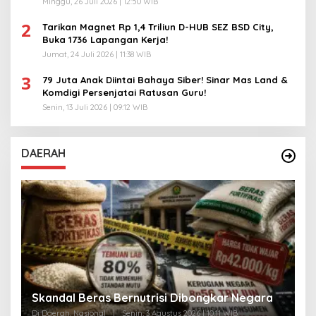
Minggu, 26 Juli 2026 | 12:50 WIB
2
Tarikan Magnet Rp 1,4 Triliun D-HUB SEZ BSD City,
Buka 1736 Lapangan Kerja!
Jumat, 24 Juli 2026 | 11:38 WIB
3
79 Juta Anak Diintai Bahaya Siber! Sinar Mas Land &
Komdigi Persenjatai Ratusan Guru!
Senin, 13 Juli 2026 | 09:12 WIB
DAERAH
A
Skandal Beras Bernutrisi Dibongkar Negara
T
Di Daerah, Nasional
|
Senin, 3 Agustus 2026 | 10:11 WIB
Di