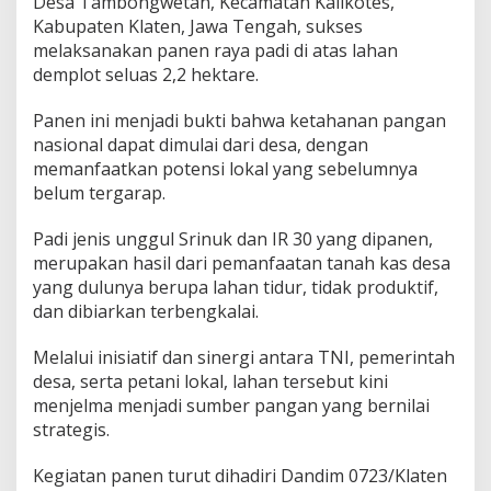
Desa Tambongwetan, Kecamatan Kalikotes,
G
Kabupaten Klaten, Jawa Tengah, sukses
a
melaksanakan panen raya padi di atas lahan
b
a
demplot seluas 2,2 hektare.
h
O
Panen ini menjadi bukti bahwa ketahanan pangan
p
nasional dapat dimulai dari desa, dengan
t
memanfaatkan potensi lokal yang sebelumnya
i
m
belum tergarap.
a
l
Padi jenis unggul Srinuk dan IR 30 yang dipanen,
merupakan hasil dari pemanfaatan tanah kas desa
yang dulunya berupa lahan tidur, tidak produktif,
dan dibiarkan terbengkalai.
Melalui inisiatif dan sinergi antara TNI, pemerintah
desa, serta petani lokal, lahan tersebut kini
menjelma menjadi sumber pangan yang bernilai
strategis.
Kegiatan panen turut dihadiri Dandim 0723/Klaten