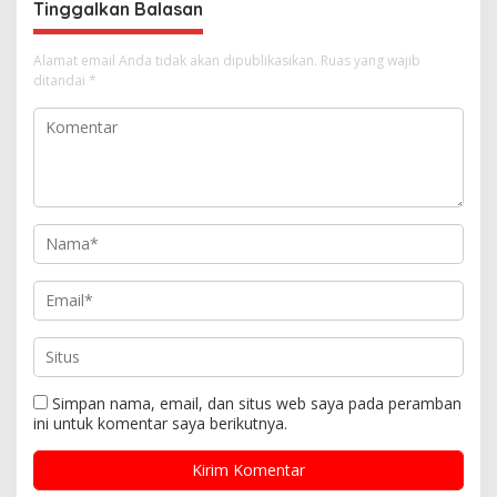
Tinggalkan Balasan
s
Alamat email Anda tidak akan dipublikasikan.
Ruas yang wajib
ditandai
*
Simpan nama, email, dan situs web saya pada peramban
ini untuk komentar saya berikutnya.