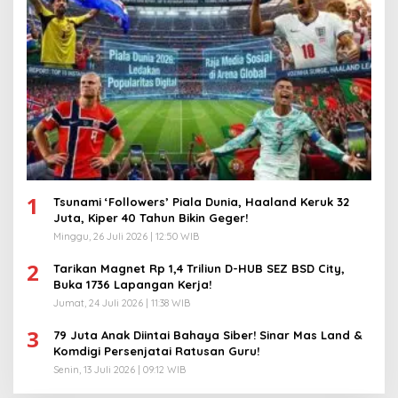
1
Tsunami ‘Followers’ Piala Dunia, Haaland Keruk 32
Juta, Kiper 40 Tahun Bikin Geger!
Minggu, 26 Juli 2026 | 12:50 WIB
2
Tarikan Magnet Rp 1,4 Triliun D-HUB SEZ BSD City,
Buka 1736 Lapangan Kerja!
Jumat, 24 Juli 2026 | 11:38 WIB
3
79 Juta Anak Diintai Bahaya Siber! Sinar Mas Land &
Komdigi Persenjatai Ratusan Guru!
Senin, 13 Juli 2026 | 09:12 WIB