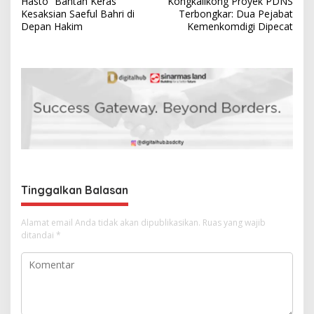
Hasto “Bantah Keras”
Kongkalikong Proyek PDNS
a
Kesaksian Saeful Bahri di
Terbongkar: Dua Pejabat
v
Depan Hakim
Kemenkomdigi Dipecat
i
g
a
s
i
p
o
s
Tinggalkan Balasan
Alamat email Anda tidak akan dipublikasikan.
Ruas yang wajib
ditandai
*