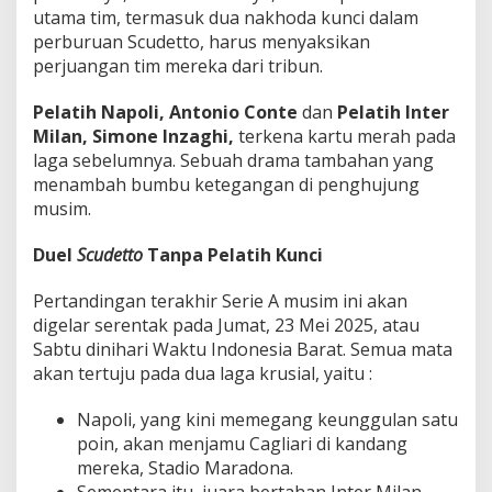
a
utama tim, termasuk dua nakhoda kunci dalam
s
perburuan
Scudetto
, harus menyaksikan
?
perjuangan tim mereka dari tribun.
Pelatih Napoli,
Antonio Conte
dan
Pelatih Inter
Milan,
Simone Inzaghi,
terkena kartu merah pada
laga sebelumnya
. Sebuah drama tambahan yang
menambah bumbu ketegangan di penghujung
musim.
Duel
Scudetto
Tanpa Pelatih Kunci
Pertandingan terakhir Serie A musim ini akan
digelar serentak pada
Jumat, 23 Mei 2025, atau
Sabtu dinihari Waktu Indonesia Barat.
Semua mata
akan tertuju pada dua laga krusial, yaitu :
Napoli
, yang kini memegang keunggulan satu
poin, akan menjamu
Cagliari
di kandang
mereka, Stadio Maradona.
Sementara itu, juara bertahan
Inter Milan