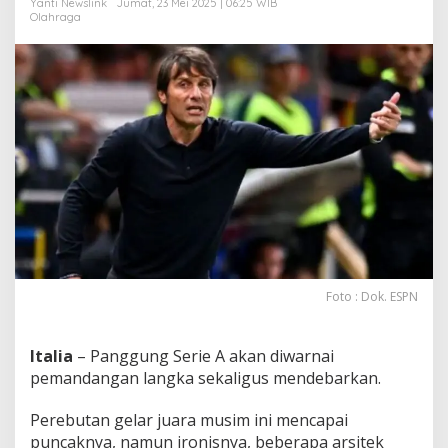
Yanti Newslink
Jumat, 23 Mei 2025 | 06:25 WIB
a
Olahraga
r
i
B
e
n
c
h
J
e
l
a
n
g
L
a
g
Foto : Dok. ESPN
a
P
a
Italia
–
Panggung Serie A akan diwarnai
m
pemandangan langka sekaligus mendebarkan.
u
n
Perebutan gelar juara musim ini mencapai
g
puncaknya, namun ironisnya, beberapa arsitek
k