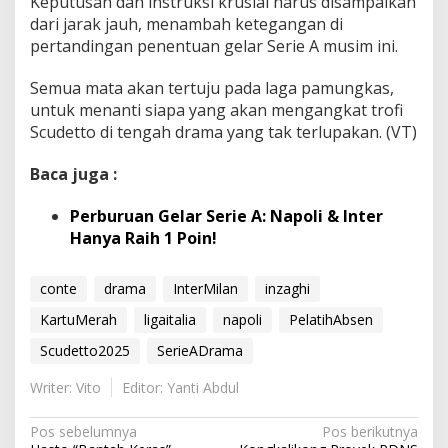
Keputusan dan instruksi krusial harus disampaikan
dari jarak jauh, menambah ketegangan di
pertandingan penentuan gelar Serie A musim ini.
Semua mata akan tertuju pada laga pamungkas,
untuk menanti siapa yang akan mengangkat trofi
Scudetto
di tengah drama yang tak terlupakan. (VT)
Baca juga :
Perburuan Gelar Serie A: Napoli & Inter
Hanya Raih 1 Poin!
conte
drama
InterMilan
inzaghi
KartuMerah
ligaitalia
napoli
PelatihAbsen
Scudetto2025
SerieADrama
Writer: Vito
Editor: Yanti Abdul
N
Pos sebelumnya
Pos berikutnya