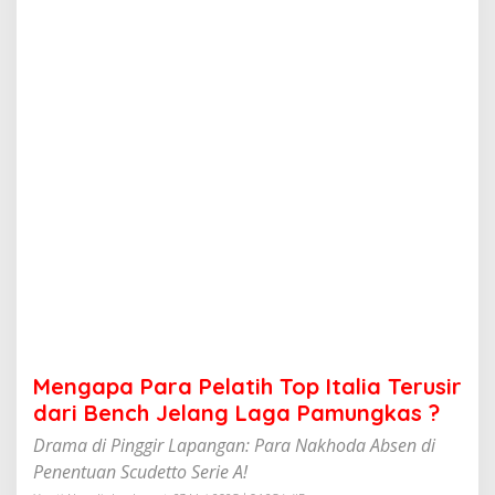
a
P
e
l
a
t
i
h
T
o
p
I
t
a
l
i
a
T
e
Mengapa Para Pelatih Top Italia Terusir
r
u
dari Bench Jelang Laga Pamungkas ?
s
Drama di Pinggir Lapangan: Para Nakhoda Absen di
i
r
Penentuan Scudetto Serie A!
d