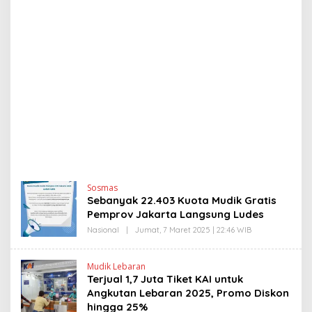
N
Sosmas
e
Sebanyak 22.403 Kuota Mudik Gratis
w
Pemprov Jakarta Langsung Ludes
s
l
Nasional
|
Jumat, 7 Maret 2025 | 22:46 WIB
O
L
i
E
n
H
k
Mudik Lebaran
E
I
Terjual 1,7 Juta Tiket KAI untuk
D
n
Y
Angkutan Lebaran 2025, Promo Diskon
d
P
hingga 25%
o
R