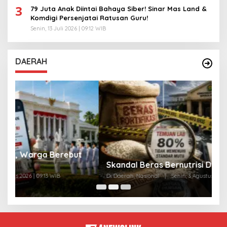
3
79 Juta Anak Diintai Bahaya Siber! Sinar Mas Land &
Komdigi Persenjatai Ratusan Guru!
Senin, 13 Juli 2026 | 09:12 WIB
DAERAH
A
Skandal Beras Bernutrisi Dibongkar Negara
T
Di Daerah, Nasional
|
Senin, 3 Agustus 2026 | 10:11 WIB
Di