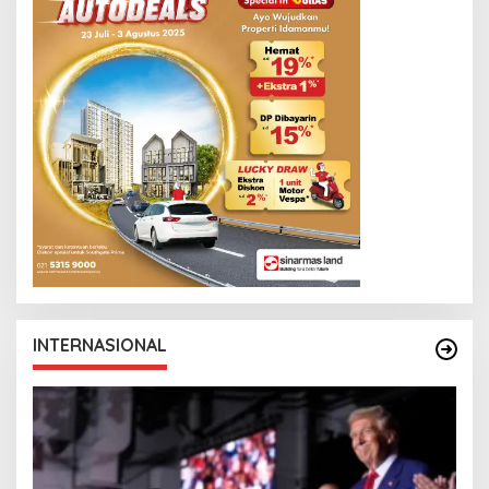
S
L
I
N
K
INTERNASIONAL