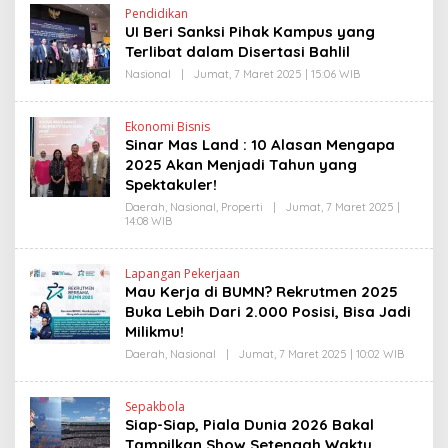
H
Pendidikan
E
UI Beri Sanksi Pihak Kampus yang
D
Y
Terlibat dalam Disertasi Bahlil
P
R
Nasional
|
Jumat, 7 Maret 2025 | 15:06 WIB
O
I
L
Y
E
O
H
Ekonomi Bisnis
N
E
Sinar Mas Land : 10 Alasan Mengapa
O
D
Y
2025 Akan Menjadi Tahun yang
P
Spektakuler!
R
I
Daerah
,
Nasional
,
Properti
|
Jumat, 7 Maret 2025 |
Y
14:08 WIB
O
O
L
N
E
O
H
Lapangan Pekerjaan
H
Mau Kerja di BUMN? Rekrutmen 2025
E
N
Buka Lebih Dari 2.000 Posisi, Bisa Jadi
D
Milikmu!
R
A
Daerah
,
Nasional
|
Jumat, 7 Maret 2025 | 10:02 WIB
O
N
L
E
E
W
H
S
Sepakbola
Y
L
Siap-Siap, Piala Dunia 2026 Bakal
A
I
N
Tampilkan Show Setengah Waktu,
N