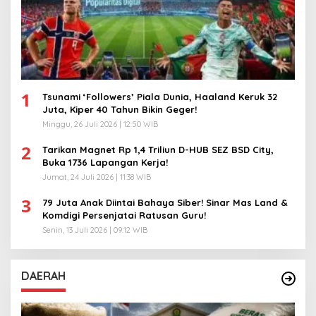
1
Tsunami ‘Followers’ Piala Dunia, Haaland Keruk 32
Juta, Kiper 40 Tahun Bikin Geger!
Minggu, 26 Juli 2026 | 12:50 WIB
2
Tarikan Magnet Rp 1,4 Triliun D-HUB SEZ BSD City,
Buka 1736 Lapangan Kerja!
Jumat, 24 Juli 2026 | 11:38 WIB
3
79 Juta Anak Diintai Bahaya Siber! Sinar Mas Land &
Komdigi Persenjatai Ratusan Guru!
Senin, 13 Juli 2026 | 09:12 WIB
DAERAH