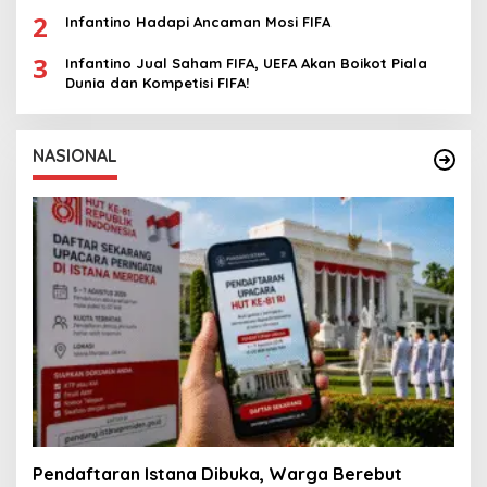
2
Infantino Hadapi Ancaman Mosi FIFA
3
Infantino Jual Saham FIFA, UEFA Akan Boikot Piala
Dunia dan Kompetisi FIFA!
NASIONAL
Pendaftaran Istana Dibuka, Warga Berebut