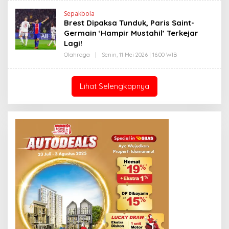
N
E
E
H
Sepakbola
W
H
Brest Dipaksa Tunduk, Paris Saint-
S
E
L
N
Germain ‘Hampir Mustahil’ Terkejar
I
D
Lagi!
N
R
K
A
Olahraga
|
Senin, 11 Mei 2026 | 16:00 WIB
O
N
L
E
E
W
H
S
H
Lihat Selengkapnya
L
E
I
N
N
D
K
R
A
N
E
W
S
L
I
N
K