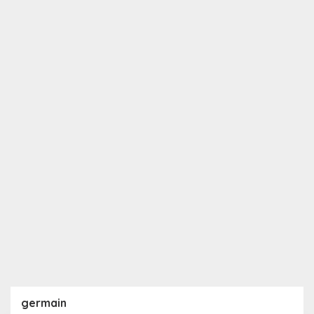
germain