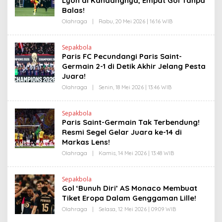
Lyon di Kandangnya, Empat Gol Tanpa
N
D
K
Balas!
R
A
Olahraga
|
Rabu, 20 Mei 2026 | 16:16 WIB
O
N
L
E
E
W
H
S
Sepakbola
H
L
Paris FC Pecundangi Paris Saint-
E
I
N
Germain 2-1 di Detik Akhir Jelang Pesta
N
D
K
Juara!
R
A
Olahraga
|
Senin, 18 Mei 2026 | 13:46 WIB
O
N
L
E
E
W
H
S
Sepakbola
H
L
Paris Saint-Germain Tak Terbendung!
E
I
N
Resmi Segel Gelar Juara ke-14 di
N
D
K
Markas Lens!
R
A
Olahraga
|
Kamis, 14 Mei 2026 | 13:48 WIB
O
N
L
E
E
W
H
S
Sepakbola
H
L
Gol ‘Bunuh Diri’ AS Monaco Membuat
E
I
N
Tiket Eropa Dalam Genggaman Lille!
N
D
K
R
Olahraga
|
Selasa, 12 Mei 2026 | 09:09 WIB
O
A
L