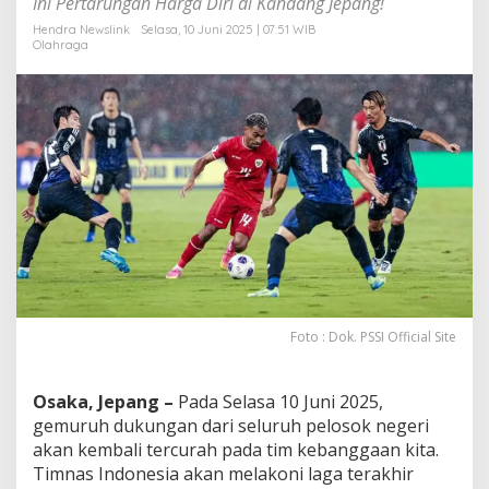
Ini Pertarungan Harga Diri di Kandang Jepang!
s
i
Hendra Newslink
Selasa, 10 Juni 2025 | 07:51 WIB
Olahraga
a
U
k
i
r
K
e
m
e
n
a
n
g
a
n
Foto : Dok. PSSI Official Site
A
t
a
Osaka, Jepang –
Pada Selasa 10 Juni 2025,
s
J
gemuruh dukungan dari seluruh pelosok negeri
e
akan kembali tercurah pada tim kebanggaan kita.
p
Timnas Indonesia akan melakoni laga terakhir
a