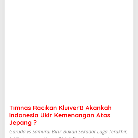
k
a
n
K
l
u
i
v
e
r
t
!
A
k
a
n
k
a
h
Timnas Racikan Kluivert! Akankah
I
n
Indonesia Ukir Kemenangan Atas
d
Jepang ?
o
n
Garuda vs Samurai Biru: Bukan Sekadar Laga Terakhir,
e