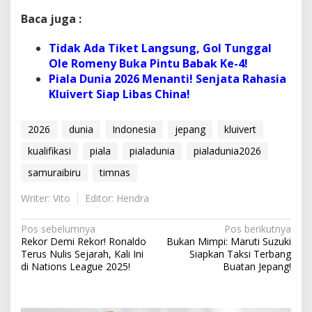
Baca juga :
Tidak Ada Tiket Langsung, Gol Tunggal
Ole Romeny Buka Pintu Babak Ke-4!
Piala Dunia 2026 Menanti! Senjata Rahasia
Kluivert Siap Libas China!
2026
dunia
Indonesia
jepang
kluivert
kualifikasi
piala
pialadunia
pialadunia2026
samuraibiru
timnas
Writer: Vito
Editor: Hendra
N
Pos sebelumnya
Pos berikutnya
Rekor Demi Rekor! Ronaldo
Bukan Mimpi: Maruti Suzuki
a
Terus Nulis Sejarah, Kali Ini
Siapkan Taksi Terbang
v
di Nations League 2025!
Buatan Jepang!
i
g