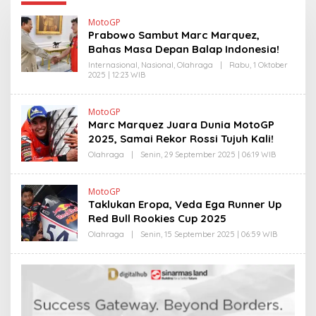
MotoGP
Prabowo Sambut Marc Marquez,
Bahas Masa Depan Balap Indonesia!
Internasional
,
Nasional
,
Olahraga
|
Rabu, 1 Oktober
2025 | 12:23 WIB
O
L
E
H
MotoGP
Y
Marc Marquez Juara Dunia MotoGP
A
N
2025, Samai Rekor Rossi Tujuh Kali!
T
I
Olahraga
|
Senin, 29 September 2025 | 06:19 WIB
O
N
L
E
E
W
H
MotoGP
S
E
Taklukan Eropa, Veda Ega Runner Up
L
D
I
Y
Red Bull Rookies Cup 2025
N
P
K
R
Olahraga
|
Senin, 15 September 2025 | 06:59 WIB
O
I
L
Y
E
O
H
N
E
O
D
Y
P
R