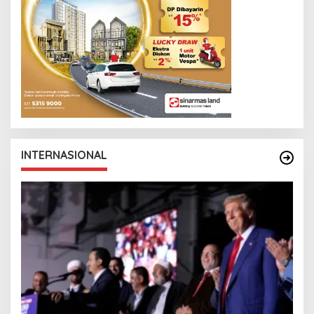
I
N
K
INTERNASIONAL