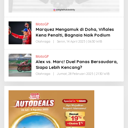
I
Y
O
N
O
MotoGP
Marquez Mengamuk di Doha, Viñales
Kena Penalti, Bagnaia Naik Podium
Olahraga
|
Senin, 14 April 2025 | 06:30 WIB
O
L
E
H
MotoGP
Y
Alex vs. Marc! Duel Panas Bersaudara,
A
N
Siapa Lebih Kencang?
T
I
Olahraga
|
Jumat, 28 Februari 2025 | 21:30 WIB
O
N
L
E
E
W
H
S
Y
L
A
I
N
N
T
K
I
N
E
W
S
L