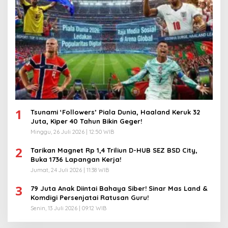
1
Tsunami ‘Followers’ Piala Dunia, Haaland Keruk 32
Juta, Kiper 40 Tahun Bikin Geger!
Minggu, 26 Juli 2026 | 12:50 WIB
2
Tarikan Magnet Rp 1,4 Triliun D-HUB SEZ BSD City,
Buka 1736 Lapangan Kerja!
Jumat, 24 Juli 2026 | 11:38 WIB
3
79 Juta Anak Diintai Bahaya Siber! Sinar Mas Land &
Komdigi Persenjatai Ratusan Guru!
Senin, 13 Juli 2026 | 09:12 WIB