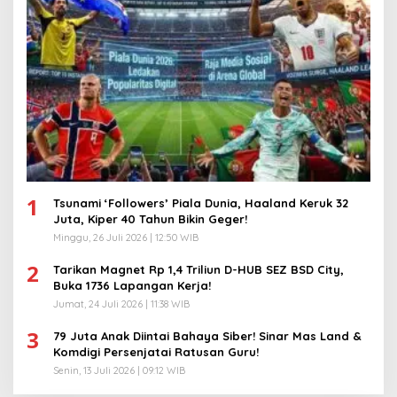
1
Tsunami ‘Followers’ Piala Dunia, Haaland Keruk 32
Juta, Kiper 40 Tahun Bikin Geger!
Minggu, 26 Juli 2026 | 12:50 WIB
2
Tarikan Magnet Rp 1,4 Triliun D-HUB SEZ BSD City,
Buka 1736 Lapangan Kerja!
Jumat, 24 Juli 2026 | 11:38 WIB
3
79 Juta Anak Diintai Bahaya Siber! Sinar Mas Land &
Komdigi Persenjatai Ratusan Guru!
Senin, 13 Juli 2026 | 09:12 WIB