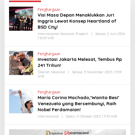
Penghargaan
Visi Masa Depan Menaklukkan Juri
Inggris Lewat Konsep Heartland of
BSD City!
Internasional
,
Nasional
,
Properti
|
Selasa, 2 Juni 2026
| 10:43 WIB
O
L
E
H
Penghargaan
H
Investasi Jakarta Melesat, Tembus Rp
E
N
241 Triliun!
D
R
Daerah
,
Nasional
|
Selasa, 11 November 2025 | 11:09
A
WIB
O
N
L
E
E
W
H
Penghargaan
S
Y
María Corina Machado,‘Wanita Besi’
L
A
I
N
Venezuela yang Bersembunyi, Raih
N
T
Nobel Perdamaian!
K
I
N
Internasional
|
Sabtu, 11 Oktober 2025 | 11:10 WIB
O
E
L
W
E
S
H
L
Y