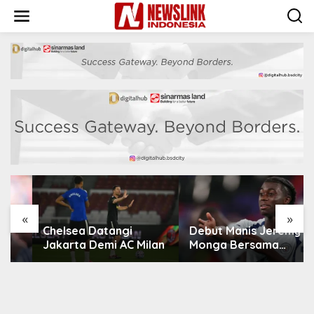
L
e
w
a
t
i
k
e
k
o
n
t
e
n
«
»
Chelsea Datangi
Debut Manis Jeremy
Jakarta Demi AC Milan
Monga Bersama
Manchester City