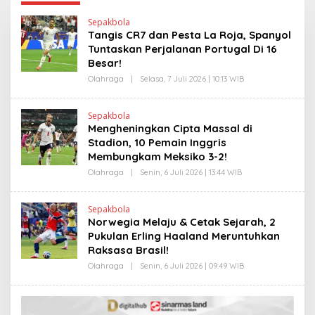
Sepakbola
Tangis CR7 dan Pesta La Roja, Spanyol
Tuntaskan Perjalanan Portugal Di 16
Besar!
Olahraga
|
Selasa, 7 Juli 2026 | 10:13 WIB
O
L
E
H
Sepakbola
R
Mengheningkan Cipta Massal di
V
I
Stadion, 10 Pemain Inggris
T
Membungkam Meksiko 3-2!
O
Olahraga
|
Senin, 6 Juli 2026 | 13:44 WIB
O
L
E
H
Sepakbola
H
Norwegia Melaju & Cetak Sejarah, 2
E
N
Pukulan Erling Haaland Meruntuhkan
D
Raksasa Brasil!
R
A
Olahraga
|
Senin, 6 Juli 2026 | 09:49 WIB
O
N
L
E
E
W
H
S
H
L