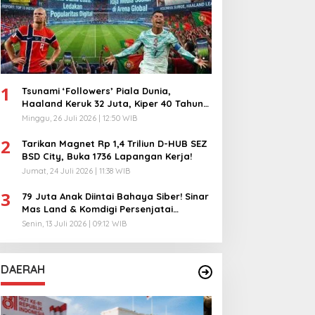
1
Tsunami ‘Followers’ Piala Dunia,
Haaland Keruk 32 Juta, Kiper 40 Tahun
Bikin Geger!
Minggu, 26 Juli 2026 | 12:50 WIB
2
Tarikan Magnet Rp 1,4 Triliun D-HUB SEZ
BSD City, Buka 1736 Lapangan Kerja!
Jumat, 24 Juli 2026 | 11:38 WIB
3
79 Juta Anak Diintai Bahaya Siber! Sinar
Mas Land & Komdigi Persenjatai
Ratusan Guru!
Senin, 13 Juli 2026 | 09:12 WIB
DAERAH