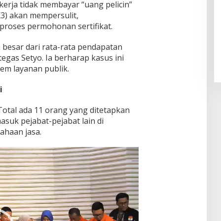
ekerja tidak membayar “uang pelicin”
K3) akan mempersulit,
roses permohonan sertifikat.
Pendaftaran Istana Dibuka,
Warga Berebut Kuota
ih besar dari rata-rata pendapatan
Di Daerah, Nasional
|
Rabu, 5 Agustus 2026 |
09:13 WIB
tegas Setyo. Ia berharap kasus ini
em layanan publik.
i
otal ada 11 orang yang ditetapkan
asuk pejabat-pejabat lain di
ahaan jasa.