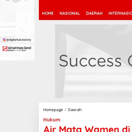
HOME
NASIONAL
DAERAH
INTERNASI
Homepage
/
Daerah
A
i
Hukum
r
M
Air Mata Wamen di 
a