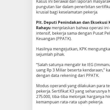
Kasus ini berawal dari laporan masyar
pungutan liar dalam penerbitan sertifikat
krusial bagi keselamatan pekerja.
Plt. Deputi Penindakan dan Eksekusi 
Rahayu
menjelaskan bahwa operasi ini d
intensif, bekerja sama dengan Pusat Pe
Keuangan (PPATK).
Hasilnya mengejutkan, KPK mengungka
sejumlah pihak.
“Salah satunya mengalir ke IEG (Immanu
uang Rp 3 Miliar beserta kendaraan,” k
dengan data rekening dari PPATK.
Modus operandi yang dilakukan para t
pekerja. Sertifikat K3 yang seharusnya
275.000, tiba-tiba melonjak harganya hing
kemampuan rata-rata upah pekerja.