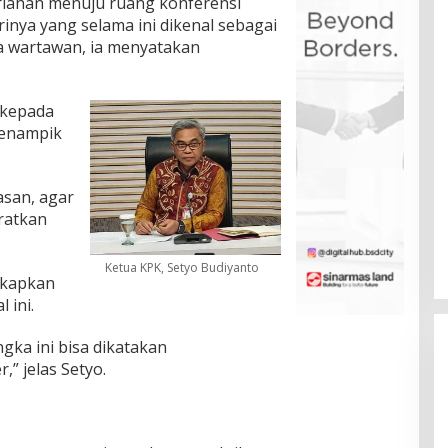
erlahan menuju ruang konferensi
rinya yang selama ini dikenal sebagai
da wartawan, ia menyatakan
 kepada
menampik
asan, agar
ratkan
Ketua KPK, Setyo Budiyanto
kapkan
 ini.
gka ini bisa dikatakan
” jelas Setyo.