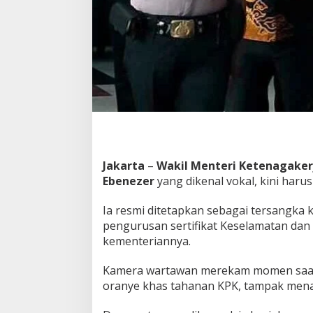
:
T
e
r
k
u
a
k
J
a
t
a
h
Jakarta
–
Wakil Menteri Ketenagake
R
Ebenezer
yang dikenal vokal, kini har
p
3
Ia resmi ditetapkan sebagai tersangka
M
pengurusan sertifikat Keselamatan dan 
i
l
kementeriannya.
i
a
Kamera wartawan merekam momen saa
r
oranye khas tahanan KPK, tampak mena
!