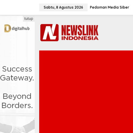
L
e
Sabtu, 8 Agustus 2026
Pedoman Media Siber
w
a
tutup
t
i
k
e
k
o
n
t
e
n