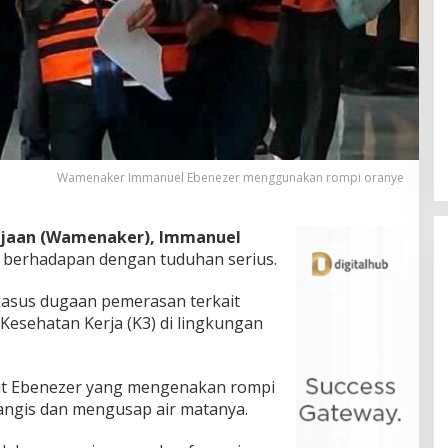
Wamenaker Immanuel Ebenezer menggunakan rompi oranye
rjaan (Wamenaker), Immanuel
us berhadapan dengan tuduhan serius.
 kasus dugaan pemerasan terkait
Kesehatan Kerja (K3) di lingkungan
t Ebenezer yang mengenakan rompi
ngis dan mengusap air matanya.