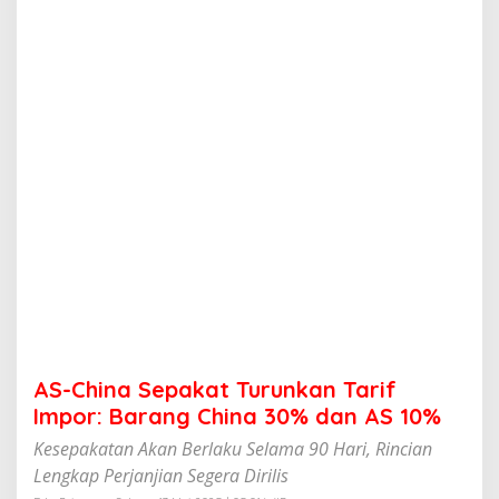
p
a
k
a
t
T
u
r
u
n
k
a
n
T
a
r
i
f
I
AS-China Sepakat Turunkan Tarif
m
p
Impor: Barang China 30% dan AS 10%
o
Kesepakatan Akan Berlaku Selama 90 Hari, Rincian
r
:
Lengkap Perjanjian Segera Dirilis
B