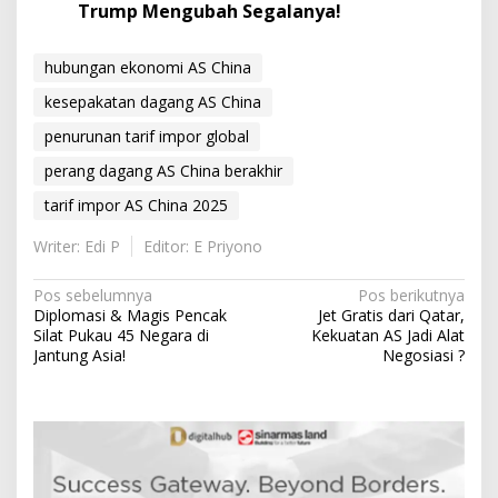
Trump Mengubah Segalanya!
hubungan ekonomi AS China
kesepakatan dagang AS China
penurunan tarif impor global
perang dagang AS China berakhir
tarif impor AS China 2025
Writer: Edi P
Editor: E Priyono
N
Pos sebelumnya
Pos berikutnya
Diplomasi & Magis Pencak
Jet Gratis dari Qatar,
a
Silat Pukau 45 Negara di
Kekuatan AS Jadi Alat
v
Jantung Asia!
Negosiasi ?
i
g
a
s