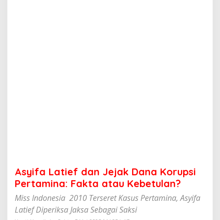
e
f
d
a
n
J
e
j
a
k
D
a
n
a
K
o
r
u
p
Asyifa Latief dan Jejak Dana Korupsi
s
i
Pertamina: Fakta atau Kebetulan?
P
Miss Indonesia 2010 Terseret Kasus Pertamina, Asyifa
e
r
Latief Diperiksa Jaksa Sebagai Saksi
t