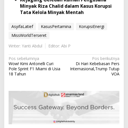
Minyak Riza Chalid dalam Kasus Korupsi
Tata Kelola Minyak Mentah
AsyifaLatief
KasusPertamina
KorupsiEnergi
MissWorldTerseret
Writer: Yanti Abdul
Editor: Abi P
N
Pos sebelumnya
Pos berikutnya
Wow! Kimi Antonelli Curi
Di Hari Kebebasan Pers
a
Pole Sprint F1 Miami di Usia
Internasional,Trump Tutup
v
18 Tahun
VOA
i
g
a
s
i
p