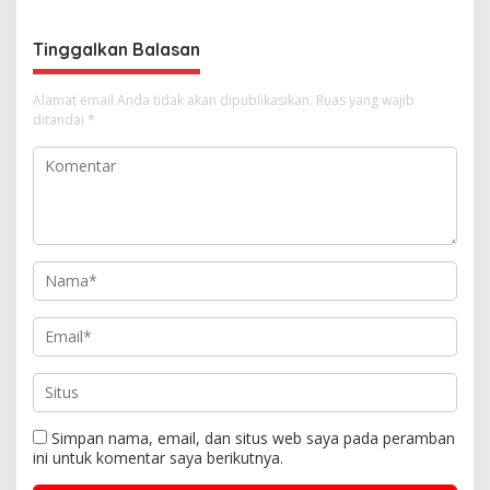
o
s
Tinggalkan Balasan
Alamat email Anda tidak akan dipublikasikan.
Ruas yang wajib
ditandai
*
Simpan nama, email, dan situs web saya pada peramban
ini untuk komentar saya berikutnya.