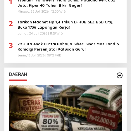
1
Tsunami ‘Followers’ Piala Dunia, Haaland Keruk 32
Juta, Kiper 40 Tahun Bikin Geger!
Minggu, 26 Juli 2026 | 12:50 WIB
2
Tarikan Magnet Rp 1,4 Triliun D-HUB SEZ BSD City,
Buka 1736 Lapangan Kerja!
Jumat, 24 Juli 2026 | 11:38 WIB
3
79 Juta Anak Diintai Bahaya Siber! Sinar Mas Land &
Komdigi Persenjatai Ratusan Guru!
Senin, 13 Juli 2026 | 09:12 WIB
DAERAH
A