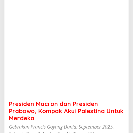
c
r
o
n
d
a
n
P
r
e
s
i
d
e
n
P
r
a
b
Presiden Macron dan Presiden
o
w
Prabowo, Kompak Akui Palestina Untuk
o
Merdeka
,
K
Gebrakan Prancis Goyang Dunia: September 2025,
o