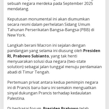
r
sebuah negara merdeka pada September 2025
d
mendatang.
e
k
Keputusan monumental ini akan diumumkan
a
secara resmi dalam perhelatan Sidang Umum
Tahunan Perserikatan Bangsa-Bangsa (PBB) di
New York.
Langkah berani Macron ini sejalan dengan
pandangan yang selama ini diusung oleh
Presiden
RI, Prabowo Subianto
, yang tak henti
menyuarakan solusi dua negara (two-state
solution) sebagai jalan tunggal menuju perdamaian
abadi di Timur Tengah.
Pertemuan privat antara kedua pemimpin negara
ini di Prancis baru-baru ini semakin menguatkan
sinyal dukungan Prancis terhadap kedaulatan
Palestina.
Di berbagai forum,
Presiden Prabowo
telah