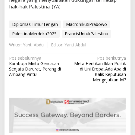
negara yang menyuarakan dukungan terhadap
hak-hak Palestina. (YA)
DiplomasiTimurTengah
MacronIkutiPrabowo
PalestinaMerdeka2025
PrancisUntukPalestina
Writer: Yanti Abdul
Editor: Yanti Abdul
N
Pos sebelumnya
Pos berikutnya
Kamboja Minta Gencatan
Meta Hentikan Iklan Politik
a
Senjata Darurat, Perang di
di Uni Eropa:.Ada Apa di
v
Ambang Pintu!
Balik Keputusan
Mengejutkan Ini?
i
g
a
s
i
p