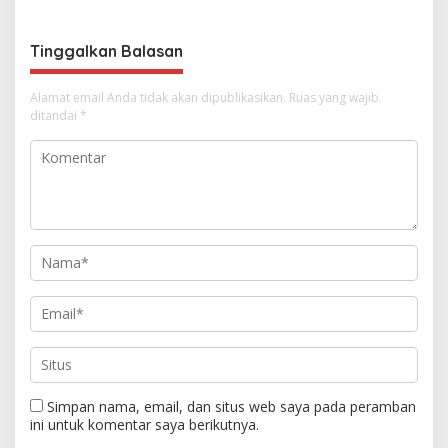
o
s
Tinggalkan Balasan
Alamat email Anda tidak akan dipublikasikan.
Ruas yang wajib
ditandai
*
Simpan nama, email, dan situs web saya pada peramban
ini untuk komentar saya berikutnya.