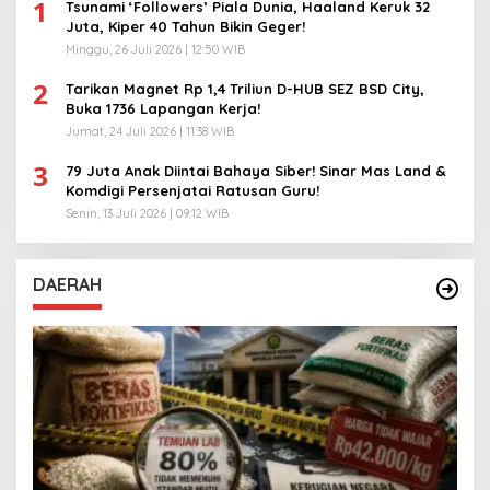
1
Tsunami ‘Followers’ Piala Dunia, Haaland Keruk 32
Juta, Kiper 40 Tahun Bikin Geger!
Minggu, 26 Juli 2026 | 12:50 WIB
2
Tarikan Magnet Rp 1,4 Triliun D-HUB SEZ BSD City,
Buka 1736 Lapangan Kerja!
Jumat, 24 Juli 2026 | 11:38 WIB
3
79 Juta Anak Diintai Bahaya Siber! Sinar Mas Land &
Komdigi Persenjatai Ratusan Guru!
Senin, 13 Juli 2026 | 09:12 WIB
DAERAH
A