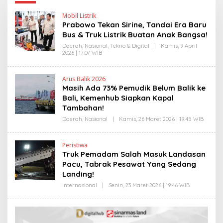
Mobil Listrik
Prabowo Tekan Sirine, Tandai Era Baru
Bus & Truk Listrik Buatan Anak Bangsa!
Daerah
,
Nasional
,
Tekno & Digital
|
Kamis, 9 April
2026 | 17:07 WIB
O
L
E
H
Arus Balik 2026
H
Masih Ada 73% Pemudik Belum Balik ke
E
N
Bali, Kemenhub Siapkan Kapal
D
Tambahan!
R
A
Daerah
,
Nasional
|
Kamis, 26 Maret 2026 | 19:45 WIB
O
N
L
E
E
W
H
S
Peristiwa
H
L
Truk Pemadam Salah Masuk Landasan
E
I
N
Pacu, Tabrak Pesawat Yang Sedang
N
D
K
Landing!
R
A
Internasional
|
Senin, 23 Maret 2026 | 19:46 WIB
O
N
L
E
E
W
H
S
H
L
E