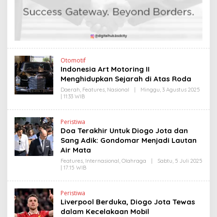
I
N
N
D
K
R
A
N
E
W
S
L
Otomotif
I
Indonesia Art Motoring II
N
Menghidupkan Sejarah di Atas Roda
K
Daerah
,
Features
,
Nasional
|
Minggu, 3 Agustus 2025
| 11:33 WIB
O
L
E
H
Peristiwa
Y
Doa Terakhir Untuk Diogo Jota dan
A
N
Sang Adik: Gondomar Menjadi Lautan
T
Air Mata
I
N
Features
,
Internasional
,
Olahraga
|
Sabtu, 5 Juli 2025
E
| 17:15 WIB
O
W
L
S
E
L
H
I
Peristiwa
Y
N
Liverpool Berduka, Diogo Jota Tewas
A
K
N
dalam Kecelakaan Mobil
T