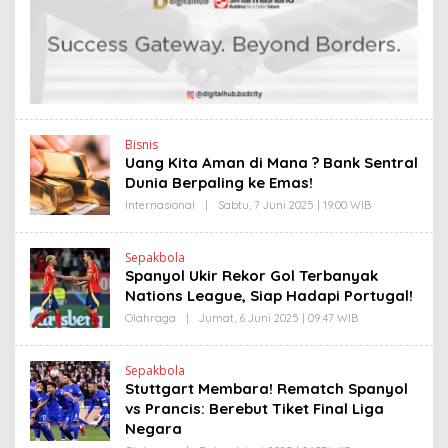
H
L
E
I
N
N
D
K
R
A
N
E
W
S
L
Bisnis
I
Uang Kita Aman di Mana ? Bank Sentral
N
Dunia Berpaling ke Emas!
K
Internasional
|
Sabtu, 7 Juni 2025 | 19:00 WIB
O
L
E
H
Sepakbola
H
Spanyol Ukir Rekor Gol Terbanyak
E
N
Nations League, Siap Hadapi Portugal!
D
R
Olahraga
|
Jumat, 6 Juni 2025 | 09:47 WIB
O
A
L
N
E
E
H
Sepakbola
W
H
Stuttgart Membara! Rematch Spanyol
S
E
L
N
vs Prancis: Berebut Tiket Final Liga
I
D
Negara
N
R
K
A