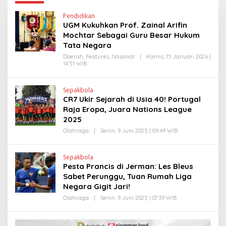
Pendidikan
UGM Kukuhkan Prof. Zainal Arifin
Mochtar Sebagai Guru Besar Hukum
Tata Negara
Daerah
,
Features
,
Nasional
|
Kamis, 15 Januari 2026 |
14:51 WIB
O
L
E
H
Sepakbola
E
CR7 Ukir Sejarah di Usia 40! Portugal
D
Y
Raja Eropa, Juara Nations League
P
2025
R
I
Olahraga
|
Senin, 9 Juni 2025 | 09:49 WIB
O
Y
L
O
E
N
H
O
Sepakbola
H
Pesta Prancis di Jerman: Les Bleus
E
N
Sabet Perunggu, Tuan Rumah Liga
D
Negara Gigit Jari!
R
A
Olahraga
|
Senin, 9 Juni 2025 | 07:39 WIB
O
N
L
E
E
W
H
S