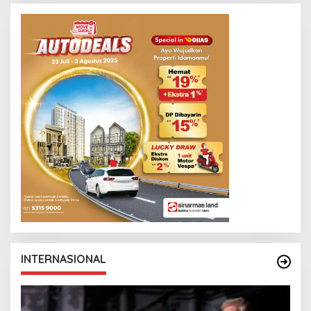
H
E
D
Y
P
R
I
Y
O
N
O
INTERNASIONAL