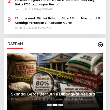
2
Buka 1736 Lapangan Kerja!
Jumat, 24 Juli 2026 | 11:38 WIB
3
79 Juta Anak Diintai Bahaya Siber! Sinar Mas Land &
Komdigi Persenjatai Ratusan Guru!
Senin, 13 Juli 2026 | 09:12 WIB
DAERAH
A
Skandal Beras Bernutrisi Dibongkar Negara
T
Di Daerah, Nasional
|
Senin, 3 Agustus 2026 | 10:11 WIB
Di