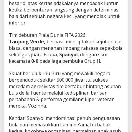
besar di atas kertas adakalanya mendadak luntur
r
a
ketika berbenturan langsung dengan determinasi
s
baja dari sebuah negara kecil yang menolak untuk
i
inferior.
0
-
Tim debutan Piala Dunia FIFA 2026,
0
!
Tanjung Verde,
berhasil menciptakan kejutan luar
biasa, dengan menahan imbang raksasa sepakbola
sekaligus juara Eropa,
Spanyol
, dengan skor
kacamata
0-0
pada laga pembuka Grup H.
Skuat berjuluk Hiu Biru yang mewakili negara
berpenduduk sekitar 500.000 jiwa itu, sukses
meredam agresivitas tim bertabur bintang asuhan
Luis de la Fuente melalui kedisplinan barisan
pertahanan & performa gemilang kiper veteran
mereka, Vozinha.
Kendati Spanyol mendominasi penuh penguasaan
bola dan memasukkan Lamine Yamal di babak
kedua, kokohnya organisasi permainan anak asuh