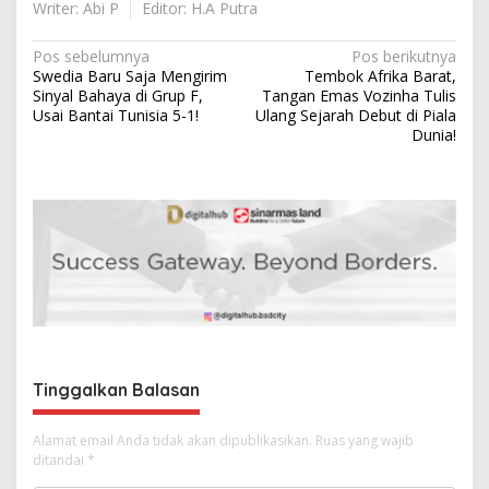
Writer: Abi P
Editor: H.A Putra
N
Pos sebelumnya
Pos berikutnya
Swedia Baru Saja Mengirim
Tembok Afrika Barat,
a
Sinyal Bahaya di Grup F,
Tangan Emas Vozinha Tulis
v
Usai Bantai Tunisia 5-1!
Ulang Sejarah Debut di Piala
Dunia!
i
g
a
s
i
p
o
s
Tinggalkan Balasan
Alamat email Anda tidak akan dipublikasikan.
Ruas yang wajib
ditandai
*