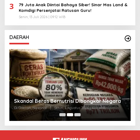
3
79 Juta Anak Diintai Bahaya Siber! Sinar Mas Land &
Komdigi Persenjatai Ratusan Guru!
Senin, 13 Juli 2026 | 09:12 WIB
DAERAH
A
Skandal Beras Bernutrisi Dibongkar Negara
T
Di Daerah, Nasional
|
Senin, 3 Agustus 2026 | 10:11 WIB
Di