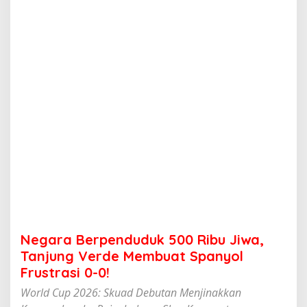
e
n
d
u
d
u
k
5
0
0
R
i
b
u
J
i
w
a
,
Negara Berpenduduk 500 Ribu Jiwa,
T
a
Tanjung Verde Membuat Spanyol
n
Frustrasi 0-0!
j
u
World Cup 2026: Skuad Debutan Menjinakkan
n