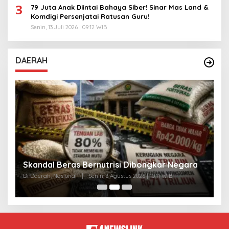
3
79 Juta Anak Diintai Bahaya Siber! Sinar Mas Land &
Komdigi Persenjatai Ratusan Guru!
Senin, 13 Juli 2026 | 09:12 WIB
DAERAH
A
Skandal Beras Bernutrisi Dibongkar Negara
T
Di Daerah, Nasional
|
Senin, 3 Agustus 2026 | 10:11 WIB
Di