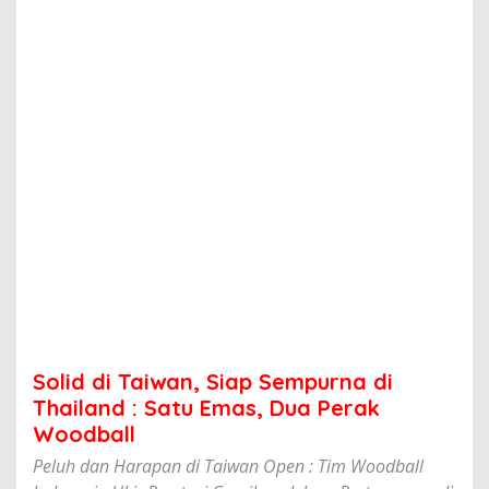
w
a
n
,
S
i
a
p
S
e
m
p
u
r
n
a
d
i
T
Solid di Taiwan, Siap Sempurna di
h
a
Thailand : Satu Emas, Dua Perak
i
Woodball
l
a
Peluh dan Harapan di Taiwan Open : Tim Woodball
n