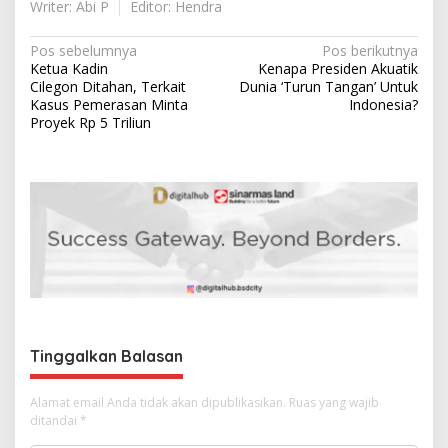
Writer: Abi P
Editor: Hendra
N
Pos sebelumnya
Pos berikutnya
Ketua Kadin
Kenapa Presiden Akuatik
a
Cilegon Ditahan, Terkait
Dunia ‘Turun Tangan’ Untuk
v
Kasus Pemerasan Minta
Indonesia?
Proyek Rp 5 Triliun
i
g
a
s
i
p
o
s
Tinggalkan Balasan
Alamat email Anda tidak akan dipublikasikan.
Ruas yang wajib
ditandai
*