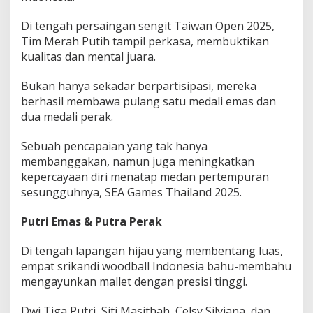
l
l
Di tengah persaingan sengit Taiwan Open 2025,
Tim Merah Putih tampil perkasa, membuktikan
kualitas dan mental juara.
Bukan hanya sekadar berpartisipasi, mereka
berhasil membawa pulang satu medali emas dan
dua medali perak.
Sebuah pencapaian yang tak hanya
membanggakan, namun juga meningkatkan
kepercayaan diri menatap medan pertempuran
sesungguhnya, SEA Games Thailand 2025.
Putri Emas & Putra Perak
Di tengah lapangan hijau yang membentang luas,
empat srikandi woodball Indonesia bahu-membahu
mengayunkan mallet dengan presisi tinggi.
Dwi Tiga Putri, Siti Masithah, Celsy Silviana, dan